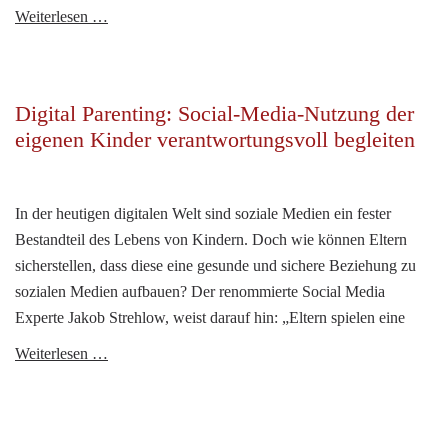
Social
Weiterlesen …
Media
und
Schule:
Digital Parenting: Social-Media-Nutzung der
Chancen
eigenen Kinder verantwortungsvoll begleiten
und
Herausforderungen
der
In der heutigen digitalen Welt sind soziale Medien ein fester
Online-
Bestandteil des Lebens von Kindern. Doch wie können Eltern
Bildung
sicherstellen, dass diese eine gesunde und sichere Beziehung zu
sozialen Medien aufbauen? Der renommierte Social Media
Experte Jakob Strehlow, weist darauf hin: „Eltern spielen eine
Digital
Weiterlesen …
Parenting:
Social-
Media-