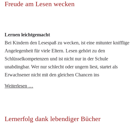
Nutzung
Freude am Lesen wecken
der
eigenen
Kinder
verantwortungsvoll
Lernen leichtgemacht
begleiten
Bei Kindern den Lesespaß zu wecken, ist eine mitunter knifflige
Angelegenheit für viele Eltern. Lesen gehört zu den
Schlüsselkompetenzen und ist nicht nur in der Schule
unabdingbar. Wer nur schlecht oder ungern liest, startet als
Erwachsener nicht mit den gleichen Chancen ins
Freude
Weiterlesen …
am
Lesen
wecken
Lernerfolg dank lebendiger Bücher