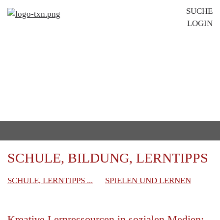
Na
SUCHE
LOGIN
üb
IHR
REDAKTIONSPORTAL
FÜR KOSTENFREIE TEXT- UND
BILDBEITRÄGE
SCHULE, BILDUNG, LERNTIPPS
Navigation
SCHULE, LERNTIPPS ...
SPIELEN UND LERNEN
überspringen
Kreative Lernressourcen in sozialen Medien: