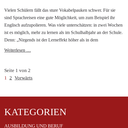
Vielen Schülern fällt das sture Vokabelpauken schwer. Für sie
sind Sprachreisen eine gute Möglichkeit, um zum Beispiel ihr
Englisch aufzupolieren. Was viele unterschätzen: in zwei Wochen
ist es möglich, mehr zu lernen als im Schulhalbjahr an der Schule.
Denn: „Nirgends ist der Lerneffekt höher als in dem
Schneller
Weiterlesen …
fit
in
Seite 1 von 2
Englisch
1
2
Vorwärts
_
_
_
_
_
_
_
_
_
_
_
_
_
_
_
_
_
_
_
_
KATEGORIEN
Navigation
AUSBILDUNG UND BERUF